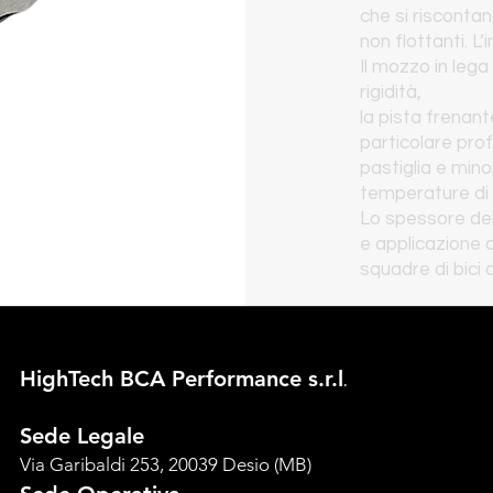
che si riscontan
non flottanti. L
Il mozzo in lega
rigidità,
la pista frenante
particolare prof
pastiglia e minor
temperature di 
Lo spessore del
e applicazione ad
squadre di bici 
HighTech BCA Perform
ance s.r.l
.
Sede Legale
Via Garibaldi 253, 20039 Desio (MB)