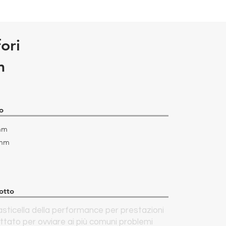
ori
m
o
mm
 mm
otto
asticella della performance per prestazioni
ttato per ovviare ai più comuni problemi