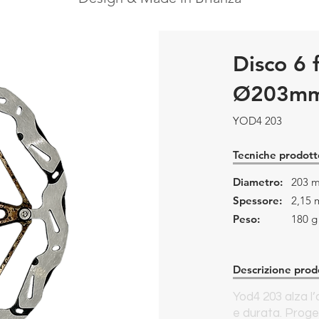
Disco 6 f
Ø203m
YOD4 203
Tecniche prodott
Diametro:
203 
Spessore:
2,15
Peso:
180 g
Descrizione prod
Yod4 203 alza l’
e durata. Proge