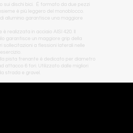
o sui dischi bici. É formato da due pezzi
’insieme è più leggero del monoblocco.
 di alluminio garantisce una maggiore
 è realizzata in acciaio AISI 420. Il
ilo garantisce un maggiore grip della
i sollecitazioni a flessioni laterali nelle
esercizio.
la pista frenante è dedicato per diametro
 attacco 6 fori. Utilizzato dalle migliori
da strada e gravel.