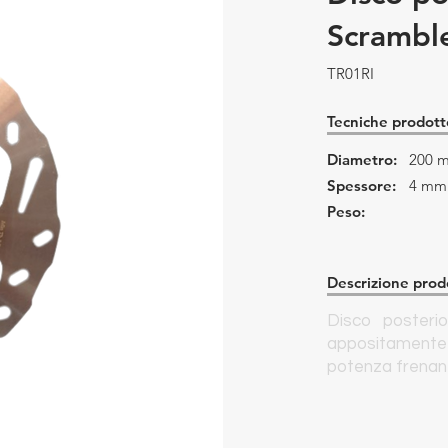
Scrambl
TR01RI
Tecniche prodott
Diametro:
200 
Spessore:
4 mm
Peso:
Descrizione prod
Disco posterior
appositamente 
potenza frenan