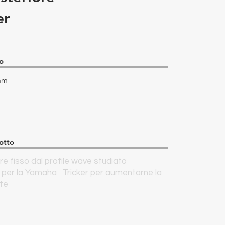
er
o
mm
otto
e fisso dal profile wave studiato
per la Yamaha Tricker per aumentarne la
te