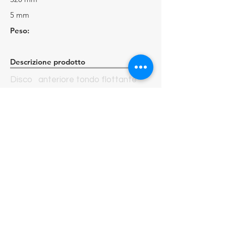
5 mm
Peso:
Descrizione prodotto
Disco anteriore tondo flottante
per applicazioni stradale, mozzo in
lega di alluminio realizzato su
richiesta del cliente
HighTech BCA Perform
ance s.r.l
.
Sede Legale
Via Garibaldi 253, 20039 Desio (MB)