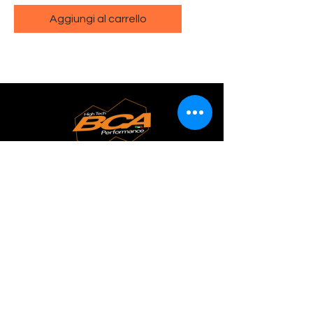
Aggiungi al carrello
HighTech BCA Perform
ance s.r.l
.
Sede Legale
Via Garibaldi 253, 20039 Desio (MB)
Sede Operativa
Via Roma 10, 23848 Oggiono (LC)
+39 0341 577721
info@bcaperformance.it