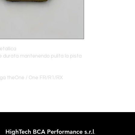
tallica
e durata mantenendo pulita la pista
ega theOne / One FR/R1/RX
HighTech BCA Perform
ance s.r.l
.