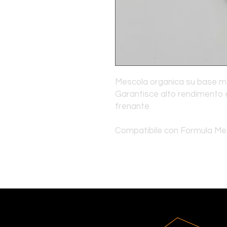
Mescola organica su base me
Garantisce alto rendimento 
frenante
Compatibile con Formula M